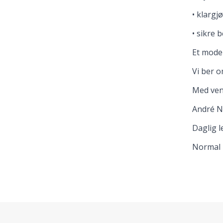
• klargj
• sikre
Et moder
Vi ber o
Med ven
André N
Daglig l
Normal