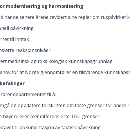
or modernisering og harmonisering
nd har de senere årene revidert sine regler om ruspåvirket k
onell påvirkning
rhet til inntak
ensierte reaksjonsnivåer
tert medisinsk og toksikologisk kunnskapsgrunnlag
behov for at Norge gjennomfører en tilsvarende kunnskap
befalinger
rdrer departementet til å:
omgå og oppdatere forskriften om faste grenser for andre r
e høyere eller mer differensierte THC-grenser
 kravet til dokumentasjon av faktisk påvirkning