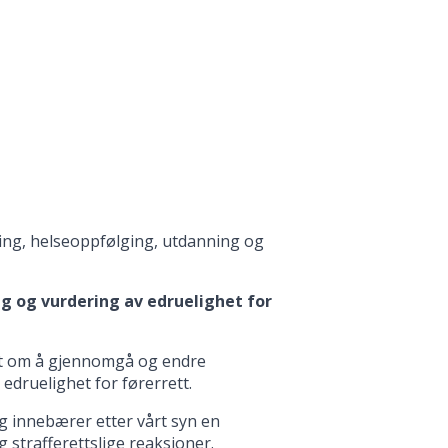
ing, helseoppfølging, utdanning og
ng og vurdering av edruelighet for
tet om å gjennomgå og endre
 edruelighet for førerrett.
g innebærer etter vårt syn en
 strafferettslige reaksjoner.