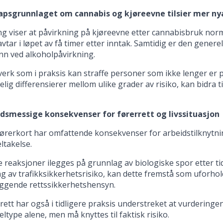
psgrunnlaget om cannabis og kjøreevne tilsier mer ny
g viser at påvirkning på kjøreevne etter cannabisbruk nor
r avtar i løpet av få timer etter inntak. Samtidig er den gene
nn ved alkoholpåvirkning.
verk som i praksis kan straffe personer som ikke lenger er p
kelig differensierer mellom ulike grader av risiko, kan bidra 
dsmessige konsekvenser for førerrett og livssituasjon
førerkort har omfattende konsekvenser for arbeidstilknytni
eltakelse.
e reaksjoner ilegges på grunnlag av biologiske spor etter t
g av trafikksikkerhetsrisiko, kan dette fremstå som uforh
ggende rettssikkerhetshensyn.
ett har også i tidligere praksis understreket at vurderinge
ltype alene, men må knyttes til faktisk risiko.