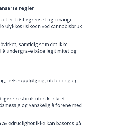
anserte regler
malt er tidsbegrenset og i mange
relle ulykkesrisikoen ved cannabisbruk
åvirket, samtidig som det ikke
til å undergrave både legitimitet og
ng, helseoppfølging, utdanning og
idligere rusbruk uten konkret
oldsmessig og vanskelig å forene med
n av edruelighet ikke kan baseres på