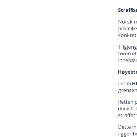
Straffb
Norsk re
promille
konkret 
Tilgjeng
førerret
innebær
Høyeste
I dom
H
grensen
Retten p
domstole
straffet
Dette in
ligger h