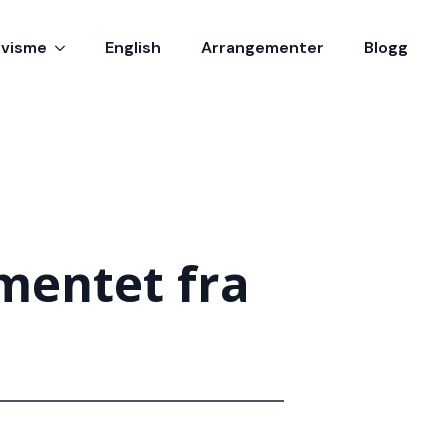
ivisme
English
Arrangementer
Blogg
mentet fra