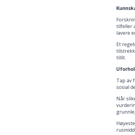
Kunnska
Forsknin
tilfelle
lavere e
Et regel
tilstrek
tillit.
Uforhol
Tap av 
sosial d
Når slik
vurderin
grunnle
Høyester
rusmidde