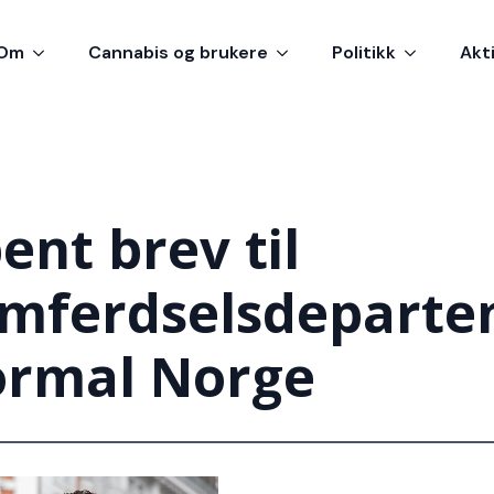
Om
Cannabis og brukere
Politikk
Akt
ent brev til
mferdselsdeparte
rmal Norge