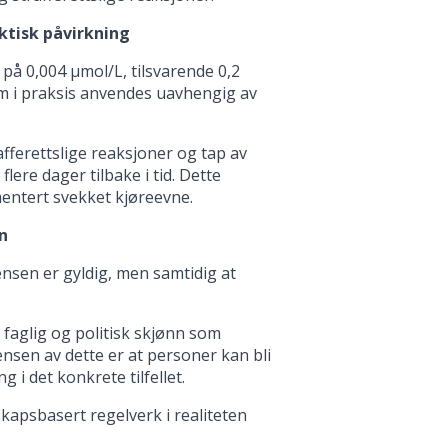
ktisk påvirkning
på 0,004 µmol/L, tilsvarende 0,2
om i praksis anvendes uavhengig av
rafferettslige reaksjoner og tap av
ere dager tilbake i tid. Dette
entert svekket kjøreevne.
n
nsen er gyldig, men samtidig at
 faglig og politisk skjønn som
nsen av dette er at personer kan bli
g i det konkrete tilfellet.
kapsbasert regelverk i realiteten