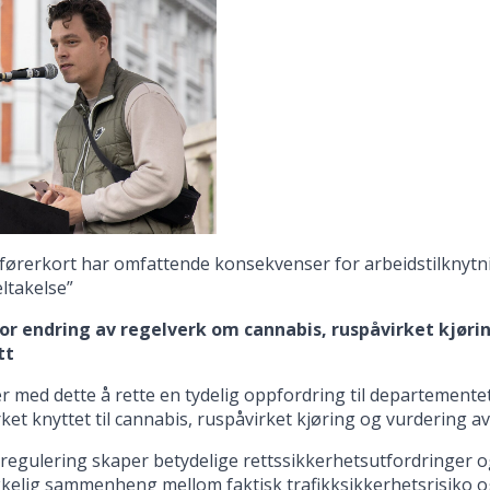
 førerkort har omfattende konsekvenser for arbeidstilknytn
eltakelse”
or endring av regelverk om cannabis, ruspåvirket kjøri
tt
er med dette å rette en tydelig oppfordring til departemen
ket knyttet til cannabis, ruspåvirket kjøring og vurdering av
regulering skaper betydelige rettssikkerhetsutfordringer o
kkelig sammenheng mellom faktisk trafikksikkerhetsrisiko og