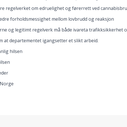
øre regelverket om edruelighet og førerrett ved cannabisbr
 bedre forholdsmessighet mellom lovbrudd og reaksjon
ne og legitimt regelverk må både ivareta trafikksikkerhet o
m at departementet igangsetter et slikt arbeid.
nlig hilsen
ilsen
eder
 Norge