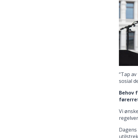
“Tap av
sosial d
Behov f
førerre
Vi ønsk
regelver
Dagens 
utilstre