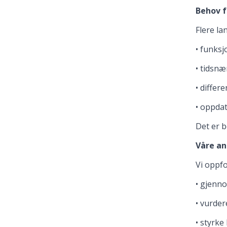
Behov f
Flere la
• funksj
• tidsnæ
• differ
• oppda
Det er 
Våre an
Vi oppfo
• gjenn
• vurder
• styrke