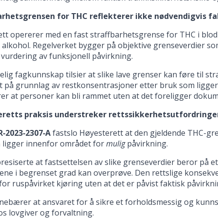
arhetsgrensen for THC reflekterer ikke nødvendigvis fa
tt opererer med en fast straffbarhetsgrense for THC i blod 
 alkohol. Regelverket bygger på objektive grenseverdier s
vurdering av funksjonell påvirkning.
elig fagkunnskap tilsier at slike lave grenser kan føre til st
t på grunnlag av restkonsentrasjoner etter bruk som ligger fl
er at personer kan bli rammet uten at det foreligger dokum
retts praksis understreker rettssikkerhetsutfordringe
R‑2023‑2307‑A
fastslo Høyesterett at den gjeldende THC-gre
 ligger innenfor området for
mulig
påvirkning.
resiserte at fastsettelsen av slike grenseverdier beror på et
ne i begrenset grad kan overprøve. Den rettslige konsekve
 for ruspåvirket kjøring uten at det er påvist faktisk påvirknin
nebærer at ansvaret for å sikre et forholdsmessig og kunns
os lovgiver og forvaltning.