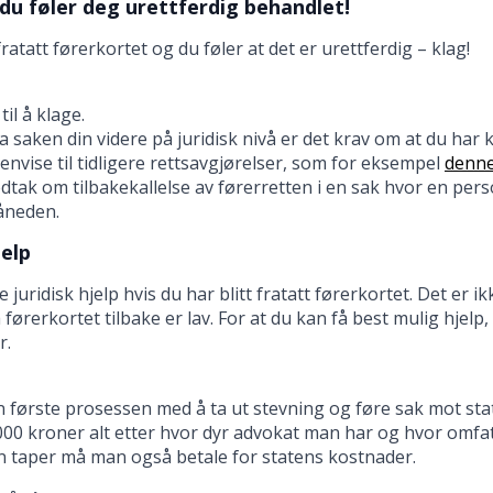
 du føler deg urettferdig behandlet!
fratatt førerkortet og du føler at det er urettferdig – klag!
til å klage.
ta saken din videre på juridisk nivå er det krav om at du har k
envise til tidligere rettsavgjørelser, som for eksempel
denn
tak om tilbakekallelse av førerretten i en sak hvor en per
åneden.
jelp
 juridisk hjelp hvis du har blitt fratatt førerkortet. Det er i
å førerkortet tilbake er lav. For at du kan få best mulig hjel
r.
n første prosessen med å ta ut stevning og føre sak mot stat
 000 kroner alt etter hvor dyr advokat man har og hvor omfa
n taper må man også betale for statens kostnader.