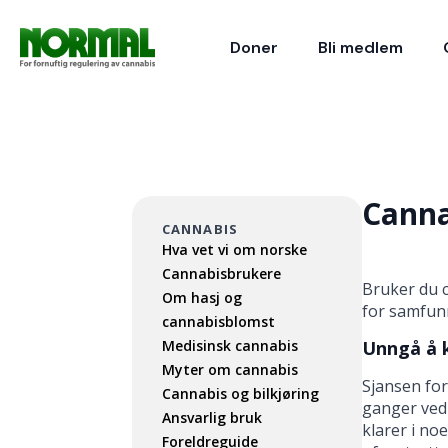
Doner
Bli medlem
Canna
CANNABIS
Hva vet vi om norske
Cannabisbrukere
Bruker du c
Om hasj og
for samfunn
cannabisblomst
Medisinsk cannabis
Unngå å k
Myter om cannabis
Sjansen for
Cannabis og bilkjøring
ganger ved 
Ansvarlig bruk
klarer i no
Foreldreguide