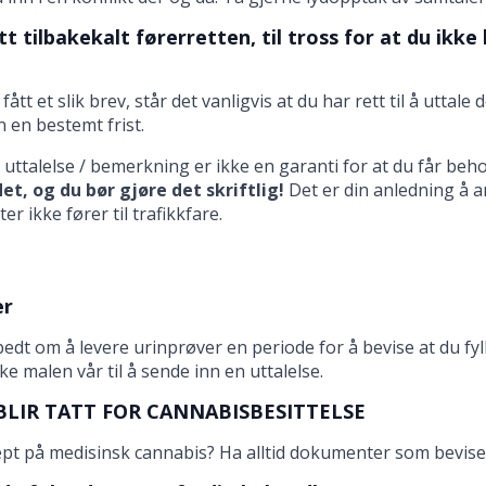
t tilbakekalt førerretten, til tross for at du ikke 
fått et slik brev, står det vanligvis at du har rett til å utta
 en bestemt frist.
 uttalelse / bemerkning er ikke en garanti for at du får beh
et, og du bør gjøre det skriftlig!
Det er din anledning å a
r ikke fører til trafikkfare.
er
bedt om å levere urinprøver en periode for å bevise at du fyll
e malen vår til å sende inn en uttalelse.
BLIR TATT FOR CANNABISBESITTELSE
pt på medisinsk cannabis? Ha alltid dokumenter som bevise