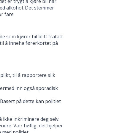
t er trygt å kjøre bil når
med alkohol. Det stemmer
r fare.
 som kjører bil blitt fratatt
il å inneha førerkortet på
ikt, til å rapportere slik
dermed inn også sporadisk
 Basert på dette kan politiet
 ikke inkriminere deg selv.
senere. Vær høflig, det hjelper
 med politiet.