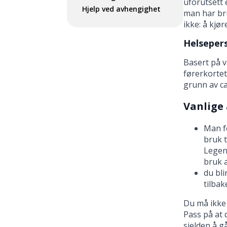
uforutsett 
Hjelp ved avhengighet
man har bru
ikke: å kjør
Helsepers
Basert på v
førerkortet
grunn av c
Vanlige 
Man fo
bruk t
Legen
bruk 
du bli
tilbak
Du må ikke 
Pass på at d
sjelden å g