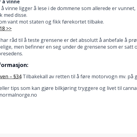
r å vinne
 å vinne ligger å lese i de dommene som allerede er vunne
k med disse.
om vant mot staten og fikk førekortet tilbake.
18 >>
har råd til å teste grensene er det absolutt å anbefale å p
gelige, men befinner en seg under de grensene som er satt 
resedens.
formasjon:
oven – §34
Tilbakekall av retten til å føre motorvogn mv. på 
eller tips som kan gjøre bilkjøring tryggere og livet til can
normalnorge.no