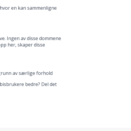
t, hvor en kan sammenligne
røve. Ingen av disse dommene
opp her, skaper disse
grunn av særlige forhold
nabisbrukere bedre? Del det