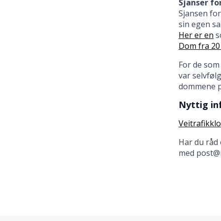
Sjanser fo
Sjansen for
sin egen sa
Her er en
s
Dom fra 20
For de som 
var selvføl
dommene p
Nyttig in
Veitrafikkl
Har du råd 
med post@