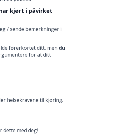
har kjørt i påvirket
le deg / sende bemerkninger i
olde førerkortet ditt, men
du
rgumentere for at ditt
er helsekravene til kjøring.
r dette med deg!