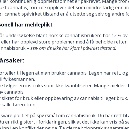
eller kontinuerlig oppmerksomhet er påkrevet. Mange tror de
kt cannabis, fordi de opplever det som mindre farlig enn 
e i cannabispåvirket tilstand er å utsette seg selv og andre fo
onell har meldeplikt
år undersøkelse blant norske cannabisbrukere har 12 % av de
 eller har opplevd store problemer med å få beholde retten t
annabisbruk –
selv om de ikke har kjørt i påvirket tilstand.
årsaker:
rteller til legen at man bruker cannabis. Legen har rett, og pl
il fylkesmannen.
e følger en instruks som ikke kvantifiserer. Mange melder 
av cannabis.
r siktet for bruk eller oppbevaring av cannabis til eget bruk.
ekalle føreretten.
svare politiet på spørsmål om cannabisbruk. Du har rett til å
u er riktig sitert i forklaringen, slik at det ikke kan vris på 
å inn i en konflikt der og da. Ta gjerne lydopptak av samtalen