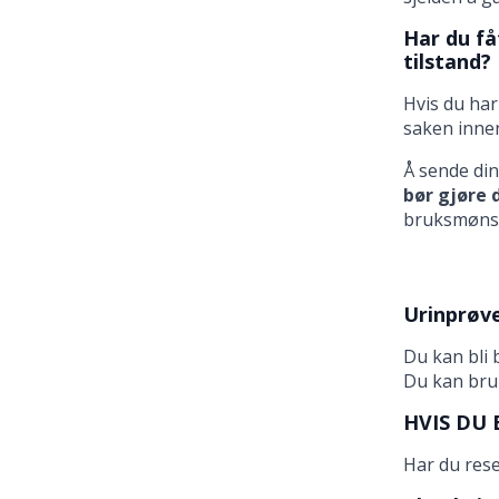
Har du fåt
tilstand?
Hvis du har 
saken innen
Å sende din
bør gjøre d
bruksmønste
Urinprøv
Du kan bli 
Du kan bruk
HVIS DU 
Har du rese