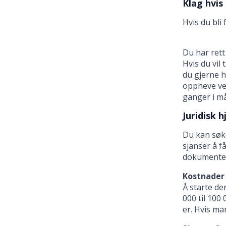
Klag hvis
Hvis du bli 
Du har rett 
Hvis du vil 
du gjerne h
oppheve ved
ganger i m
Juridisk h
Du kan søke
sjanser å f
dokumente
Kostnader
Å starte de
000 til 100
er. Hvis ma