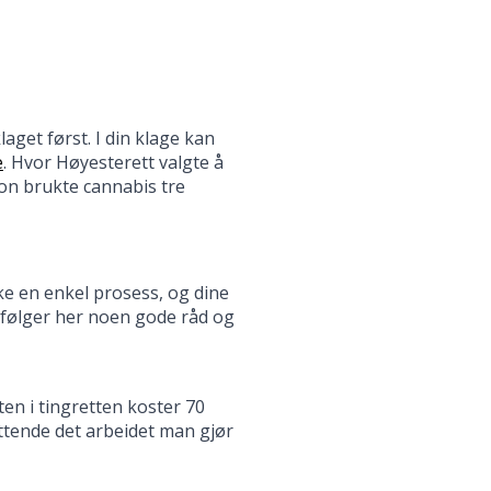
laget først. I din klage kan
e
. Hvor Høyesterett valgte å
son brukte cannabis tre
kke en enkel prosess, og dine
p, følger her noen gode råd og
en i tingretten koster 70
ttende det arbeidet man gjør